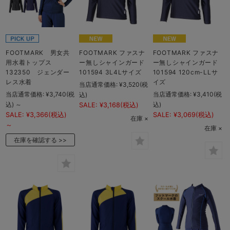
FOOTMARK 男女共
FOOTMARK ファスナ
FOOTMARK ファスナ
用水着トップス
ー無しシャインガード
ー無しシャインガード
132350 ジェンダー
101594 3L4Lサイズ
101594 120cm-LLサ
レス水着
イズ
当店通常価格:
¥3,520
(税
当店通常価格:
¥3,740
(税
当店通常価格:
¥3,410
(税
込)
込)
～
込)
SALE:
¥3,168
(税込)
SALE:
¥3,366
(税込)
SALE:
¥3,069
(税込)
在庫 ×
～
在庫 ×
在庫を確認する