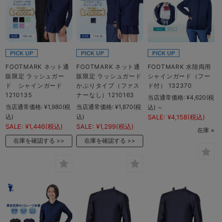
FOOTMARK ネット通
FOOTMARK ネット通
FOOTMARK 水陸両用
販限定 ラッシュガー
販限定 ラッシュガード
シャインガード（フー
ド シャインガード
かぶりタイプ（ファス
ド付） 132370
1210135
ナーなし）1210163
当店通常価格:
¥4,620
(税
当店通常価格:
¥1,980
(税
当店通常価格:
¥1,870
(税
込)
～
込)
込)
SALE:
¥4,158
(税込)
SALE:
¥1,446
(税込)
SALE:
¥1,299
(税込)
在庫 ×
在庫を確認する
在庫を確認する