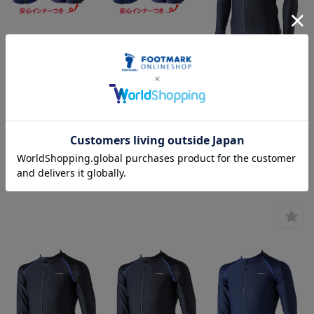
FOOTMARK 泳げる
FOOTMARK 泳げる
長袖セパレーツ上下セ
長袖セパレーツ 上下セ
ット 132180
ット 132180
FOOTMARK すまいる
当店通常価格:
¥6,930
(税
当店通常価格:
¥6,710
(税
スイム シャインガー
込)
込)
ド クロ L・LL
0101572
SALE:
¥6,237
(税込)
SALE:
¥6,039
(税込)
当店通常価格:
¥6,270
(税
在庫 ×
在庫を確認する
込)
SALE:
¥5,643
(税込)
在庫 ×