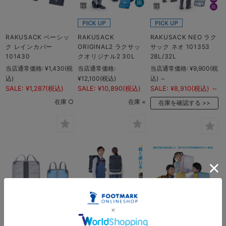
RAKUSACK ベーシッ
RAKUSACK
RAKUSACK NEO ラク
ク レインカバー
ORIGINAL2 ラクサッ
サック ネオ 101353
101430
クオリジナル2 30L
28L/32L
当店通常価格:
¥1,430
(税
当店通常価格:
当店通常価格:
¥9,900
(税
込)
¥12,100
(税込)
込)
～
SALE:
¥1,287
(税込)
SALE:
¥10,890
(税込)
SALE:
¥8,910
(税込)
～
在庫 ○
在庫 ×
在庫を確認する