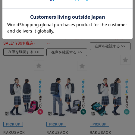
【50％OFF】
RAKUSACK
RAKUSACK JUNIOR
FOOTMARK 保冷剤が
ORIGINAL 2 ラクサ
専用カバー ラクサック
入れられる背中ひんや
ックオリジナル2
ジュニア 101349
りパット 101475
当店通常価格:
当店通常価格:
¥1,320
(税
当店通常価格:
¥1,980
(税
¥12,100
(税込)
～
込)
込)
SALE:
¥10,890
(税込)
SALE:
¥1,188
(税込)
SALE:
¥891
(税込)
～
在庫を確認する
在庫を確認する
在庫を確認する
RAKUSACK
RAKUSACK
RAKUSACK