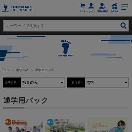
カート
ログイン
新規会員登録
会員特典
TOP
学校用品
通学用バック
表示切替：
並び順：
通学用バック