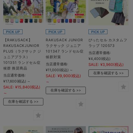
【RAKUSACK】
RAKUSACK JUNIOR
ぴったセル カスタムフ
RAKUSACKJUNIOR
ラクサック ジュニア
ラップ 120573
PLUS（ラクサック ジ
101347 ランドセル症
当店通常価格:
ュニアプラス）
候群対策
¥4,400
(税込)
101351 ランドセル症
当店通常価格:
SALE:
¥3,960
(税込)
候群 推奨商品
¥11,000
(税込)
～
在庫を確認する
当店通常価格:
SALE:
¥9,900
(税込)
¥17,600
(税込)
～
～
SALE:
¥15,840
(税込)
在庫を確認する
～
在庫を確認する