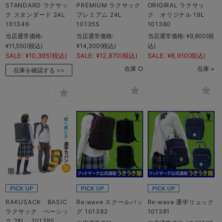
STANDARD ラクサッ
PREMIUM ラクサック
ORIGIRAL ラクサッ
ク スタンダード 24L
プレミアム 24L
ク オリジナル 19L
101346
101355
101380
当店通常価格:
当店通常価格:
当店通常価格:
¥9,900
(税
¥11,550
(税込)
¥14,300
(税込)
込)
SALE:
¥10,395
(税込)
SALE:
¥12,870
(税込)
SALE:
¥8,910
(税込)
在庫 ○
在庫 ×
在庫を確認する
RAKUSACK BASIC
Re:wave スクールバッ
Re:wave 通学リュック
ラクサック ベーシッ
グ 101382
101381
ク 28L 101385