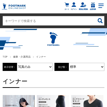
カート
ログイン
新規会員登録
会員特典
TOP
健康・介護用品
インナー
表示切替：
並び順：
インナー