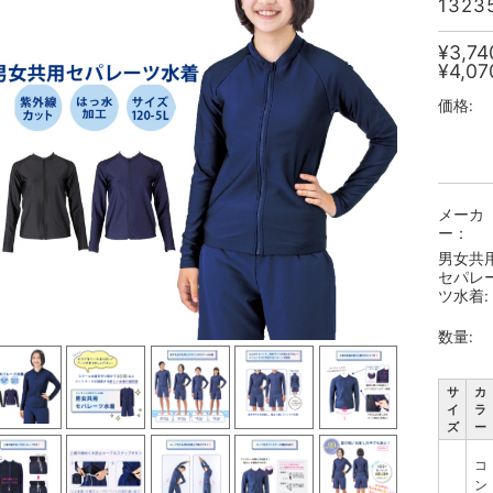
132
¥3,74
¥4,07
価格:
メーカ
ー：
男女共
セパレ
ツ水着:
数量:
サ
カ
イ
ラ
ズ
ー
コ
ン