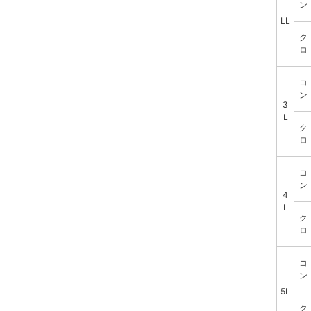
ン
LL
ク
ロ
コ
ン
3
L
ク
ロ
コ
ン
4
L
ク
ロ
コ
ン
5L
ク