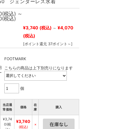
350 ジェンダーレス水着
0
(税込)
～
0
(税込)
¥3,740
(税込)
¥4,070
～
(税込)
[ポイント還元 37ポイント～]
FOOTMARK
用
こちらの商品は上下別売りになります
ー
個
当店通
在
価格
購入
常価格
庫
¥3,74
¥3,740
0
(税
×
(税込)