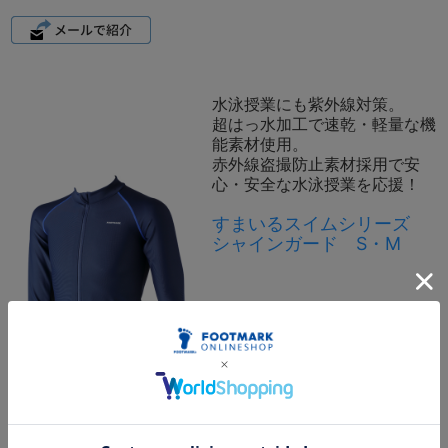
水泳授業にも紫外線対策。
超はっ水加工で速乾・軽量な機
能素材使用。
赤外線盗撮防止素材採用で安
心・安全な水泳授業を応援！
すまいるスイムシリーズ
シャインガード S・M
●カラー：コン（コン×ブルー
ライン）
●サイズ：3L※男女兼用
●素材：ナイロン85％ ポリ
ウレタン15％