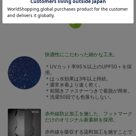
快適性にこだわった細かな工夫。
＊UVカット率95％以上のUPF50＋を採
用。
＊はっ水効果は3年以上持続。
＊通常水着より速く乾く。
＊前開きファスナーつきで着脱が簡単。
＊洗濯50回でも色落ちしない。
赤外線防止加工を施した、フットマーク
だけのオリジナル新素材を採用。
赤外線を吸収する染料加工を施すことで