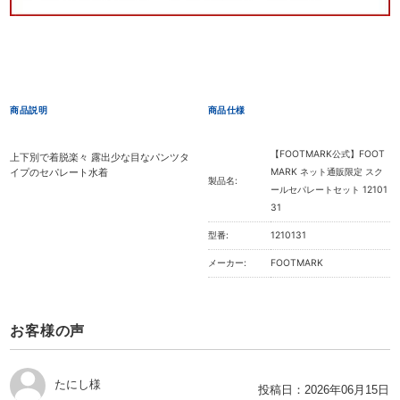
商品説明
商品仕様
【FOOTMARK公式】FOOT
上下別で着脱楽々 露出少な目なパンツタ
イプのセパレート水着
MARK ネット通販限定 スク
製品名:
ールセパレートセット 12101
31
型番:
1210131
メーカー:
FOOTMARK
お客様の声
たにし様
投稿日：
2026年06月15日