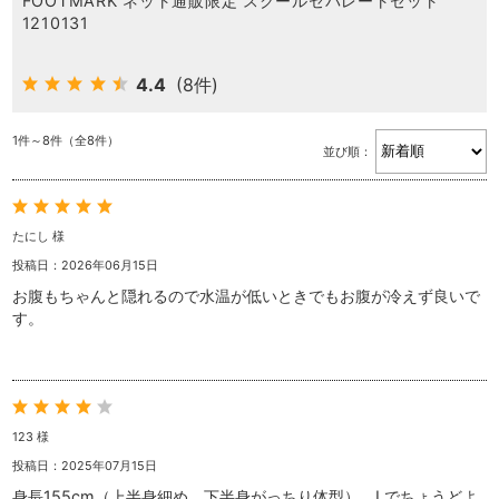
FOOTMARK ネット通販限定 スクールセパレートセット
1210131
4.4
(8件)
1件～8件（全8件）
並び順：
たにし 様
投稿日：2026年06月15日
お腹もちゃんと隠れるので水温が低いときでもお腹が冷えず良いで
す。
123 様
投稿日：2025年07月15日
身長155cm（上半身細め、下半身がっちり体型）、Lでちょうどよ