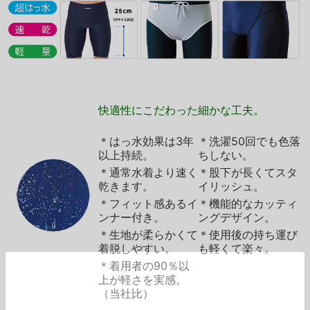
快適性にこだわった細かな工夫。
＊はっ水効果は3年
＊洗濯50回でも色落
以上持続。
ちしない。
＊通常水着より速く
＊股下が長くてスタ
乾きます。
イリッシュ。
＊フィット感あるイ
＊機能的なカッティ
ンナー付き。
ングデザイン。
＊生地が柔らかくて
＊使用後の持ち運び
着脱しやすい。
も軽くて楽々。
＊着用者の90％以
上が軽さを実感。
（当社比）