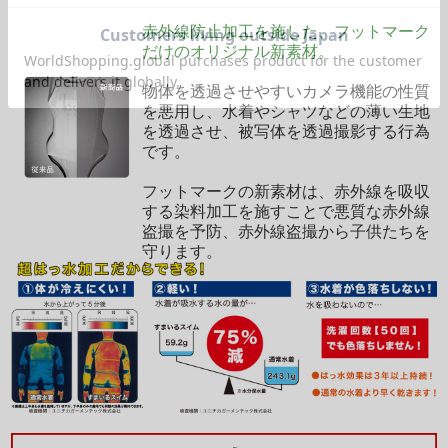
赤外線防止加工を施した、フットマーク
だけのオリジナル新素材。
物体を透過させやすいカメラ機能の性質
を悪用し、水着やシャツなどの薄い生地
を透過させ、被写体を透過撮影する行為
です。
フットマークの新素材は、赤外線を吸収
する染料加工を施すことで悪質な赤外線
盗撮を予防、赤外線盗撮から子供たちを
守ります。