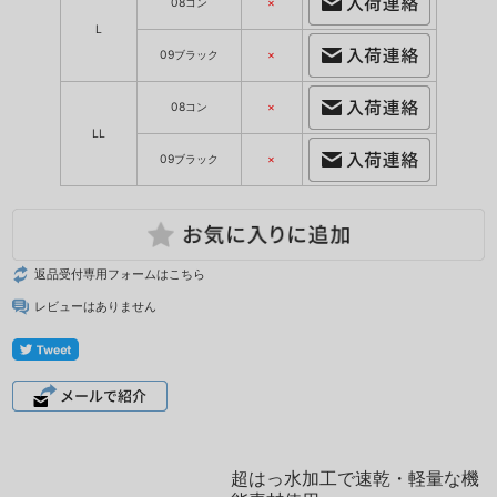
08コン
×
L
09ブラック
×
08コン
×
LL
09ブラック
×
返品受付専用フォームはこちら
レビューはありません
超はっ水加工で速乾・軽量な機