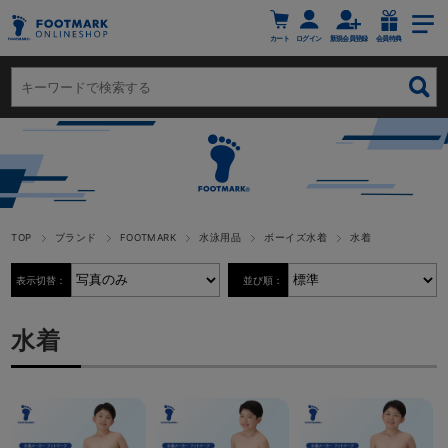
カート
ログイン
新規会員登録
会員特典
TOP
ブランド
FOOTMARK
水泳用品
ボーイズ水着
水着
表示切替：
並び順：
水着