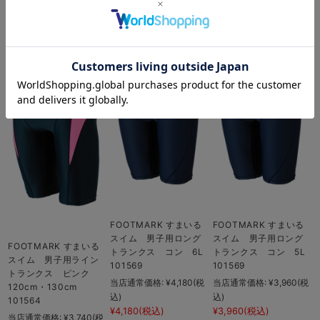
在庫 ×
FOOTMARK すまいる
FOOTMARK すまいる
スイム 男子用ロング
スイム 男子用ロング
FOOTMARK すまいる
トランクス コン 6L
トランクス コン 5L
スイム 男子用ライン
101569
101569
トランクス ピンク
当店通常価格:
¥4,180
(税
当店通常価格:
¥3,960
(税
120cm・130cm
込)
込)
101564
¥4,180
(税込)
¥3,960
(税込)
当店通常価格:
¥3,740
(税