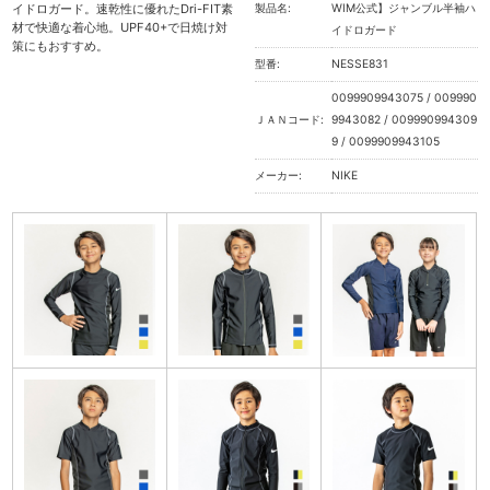
イドロガード。速乾性に優れたDri-FIT素
製品名:
WIM公式】ジャンブル半袖ハ
材で快適な着心地。UPF40+で日焼け対
イドロガード
策にもおすすめ。
型番:
NESSE831
0099909943075 / 009990
ＪＡＮコード:
9943082 / 009990994309
9 / 0099909943105
メーカー:
NIKE