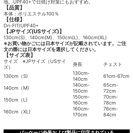
地。UPF40+で日焼け対策にもおすすめ。
【品質】
本体：ポリエステル100％
【仕様】
Dri-FIT/UPF40+
【JPサイズ(USサイズ)】
130cm(S)、140cm(M)、150cm(L)、160cm(XL)
※お買い物かごには日本サイズが記載されています。ご注
文の際には日本サイズを選択してください。
【サイズ表】
サイズ ※JPサイズ（USサイ
身長
チェスト
ズ）
130cm-
130cm（S)
61cm-67cm
140cm
140cm-
65cm-
140cm（M)
150cm
72cm
150cm-
70cm-
150cm（L)
160cm
78cm
160cm-
76cm-
160cm（XL)
170cm
84cm
パッケージ外装および製品に印字されている