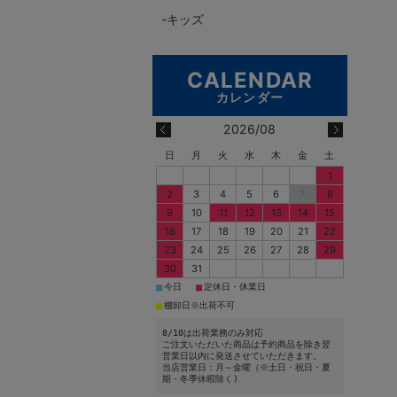
キッズ
2026/08
日
月
火
水
木
金
土
1
2
3
4
5
6
7
8
9
10
11
12
13
14
15
16
17
18
19
20
21
22
23
24
25
26
27
28
29
30
31
■
■
今日
定休日・休業日
■
棚卸日※出荷不可
8/10は出荷業務のみ対応
ご注文いただいた商品は予約商品を除き翌
営業日以内に発送させていただきます。
当店営業日：月～金曜（※土日・祝日・夏
期・冬季休暇除く)