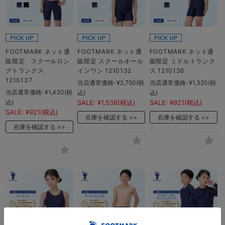
FOOTMARK ネット通
FOOTMARK ネット通
FOOTMARK ネット通
販限定 スクールロン
販限定 スクールオール
販限定 ミドルトランク
グトランクス
インワン 1210132
ス 1210136
1210137
当店通常価格:
¥2,750
(税
当店通常価格:
¥1,320
(税
当店通常価格:
¥1,430
(税
込)
込)
込)
SALE:
¥1,538
(税込)
SALE:
¥921
(税込)
SALE:
¥921
(税込)
在庫を確認する
在庫を確認する
在庫を確認する