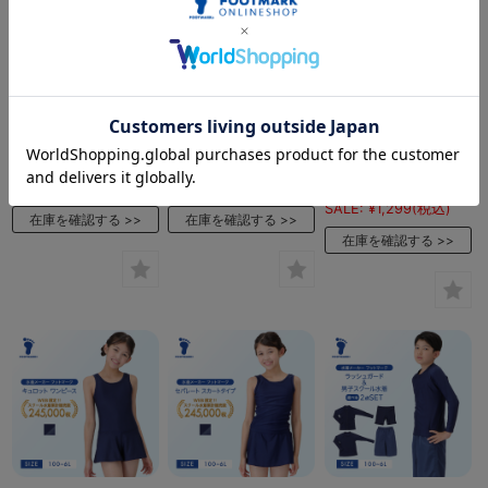
FOOTMARK ネット通
FOOTMARK ネット通
FOOTMARK ネット通
販限定 スクールワン
販限定 サーフパンツ
販限定 ラッシュガード
ピース 1210133
1210138
かぶりタイプ（ファス
ナーなし）1210163
当店通常価格:
¥1,760
(税
当店通常価格:
¥2,200
(税
当店通常価格:
¥1,870
(税
込)
込)
込)
SALE:
¥1,015
(税込)
SALE:
¥1,269
(税込)
SALE:
¥1,299
(税込)
在庫を確認する
在庫を確認する
在庫を確認する