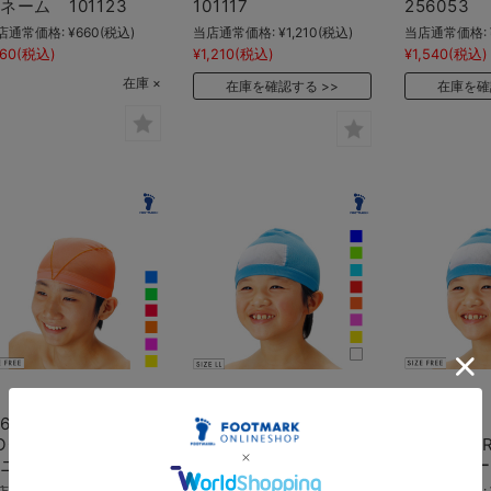
ネーム 101123
101117
256053
店通常価格:
¥660
(税込)
当店通常価格:
¥1,210
(税込)
当店通常価格:
60
(税込)
¥1,210
(税込)
¥1,540
(税込)
在庫 ×
在庫を確認する
在庫を確
全6色
全8色
全8色
OOTMARK ケイコ
FOOTMARK マンボ
FOOTMA
ニードル 102139
ウ LL 101113
ウ フリー 