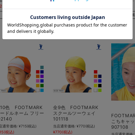
店通常価格:
¥825
(税込)
当店通常価格:
¥825
(税込)
当店通常価格:
25
(税込)
¥825
(税込)
¥770
(税込)
在庫 ×
在庫を確認する
在庫を確
10色 FOOTMARK
全9色 FOOTMARK
ードルネーム フリー
スクールツーウェイ
FOOTMA
02140
101118
こちキャ
店通常価格:
¥715
(税込)
当店通常価格:
¥770
(税込)
907108
15
(税込)
¥770
(税込)
当店通常価格: