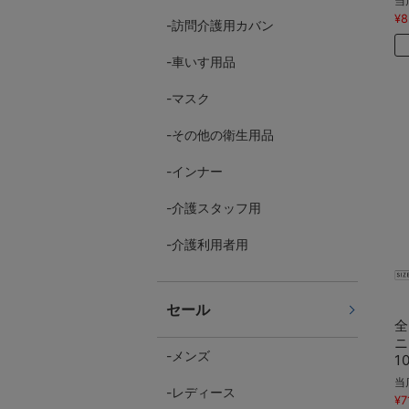
当
¥8
訪問介護用カバン
車いす用品
マスク
その他の衛生用品
インナー
介護スタッフ用
介護利用者用
セール
全
ニ
メンズ
1
当
レディース
¥7