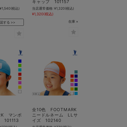
キャップ 101157
¥1,540
(税込)
当店通常価格:
¥1,320
(税込)
¥1,320
(税込)
在庫 ×
認する
全10色 FOOTMARK
RK マンボ
ニードルネーム LLサ
101113
イズ 102140