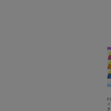
F
イ
き