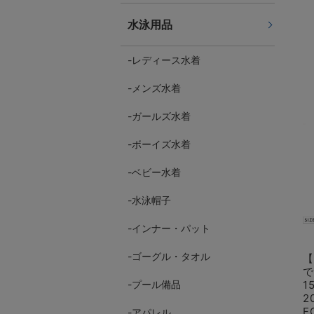
水泳用品
レディース水着
メンズ水着
ガールズ水着
ボーイズ水着
ベビー水着
水泳帽子
インナー・パット
ゴーグル・タオル
【
で
プール備品
1
2
F
アパレル