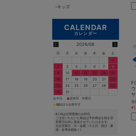
キッズ
2026/08
日
月
火
水
木
金
土
1
2
3
4
5
6
7
8
9
10
11
12
13
14
15
16
17
18
19
20
21
22
F
23
24
25
26
27
28
29
ウ
30
31
サ
■
■
今日
定休日・休業日
当
■
棚卸日※出荷不可
¥1
8/10は出荷業務のみ対応
ご注文いただいた商品は予約商品を除き翌
営業日以内に発送させていただきます。
当店営業日：月～金曜（※土日・祝日・夏
期・冬季休暇除く)