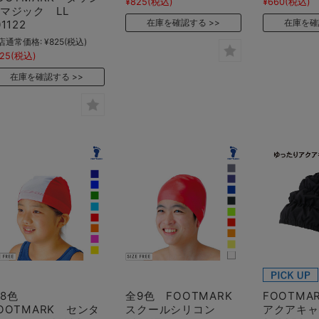
¥825
(税込)
¥660
(税込)
ュマジック LL
在庫を確認する
在庫を確
01122
店通常価格:
¥825
(税込)
25
(税込)
在庫を確認する
全8色
全9色 FOOTMARK
FOOTMA
OOTMARK センタ
スクールシリコン
アクアキャ