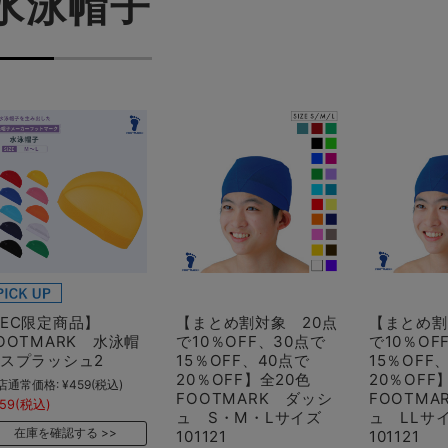
水泳帽子
EC限定商品】
【まとめ割対象 20点
【まとめ割
OOTMARK 水泳帽
で10％OFF、30点で
で10％OF
子スプラッシュ2
15％OFF、40点で
15％OFF
20％OFF】全20色
20％OF
店通常価格:
¥459
(税込)
FOOTMARK ダッシ
FOOTMA
59
(税込)
ュ S・M・Lサイズ
ュ LL
在庫を確認する
101121
101121