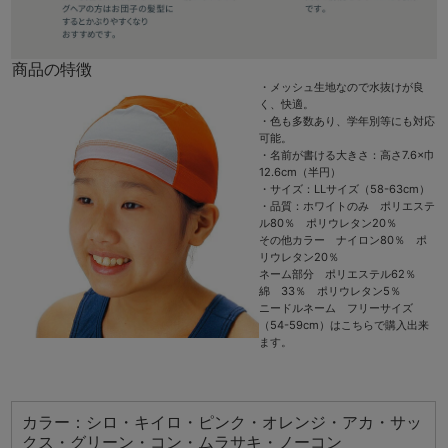
商品の特徴
・メッシュ生地なので水抜けが良
く、快適。
・色も多数あり、学年別等にも対応
可能。
・名前が書ける大きさ：高さ7.6×巾
12.6cm（半円）
・サイズ：LLサイズ（58-63cm）
・品質：ホワイトのみ ポリエステ
ル80％ ポリウレタン20％
その他カラー ナイロン80％ ポ
リウレタン20％
ネーム部分 ポリエステル62％
綿 33％ ポリウレタン5％
ニードルネーム フリーサイズ
（54-59cm）はこちらで購入出来
ます。
カラー：シロ・キイロ・ピンク・オレンジ・アカ・サッ
クス・グリーン・コン・ムラサキ・ノーコン