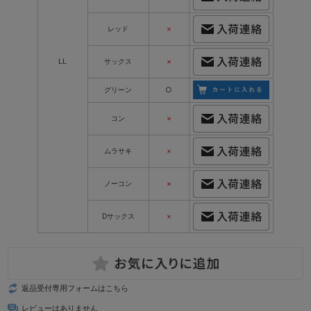
レッド
×
LL
サックス
×
グリーン
○
コン
×
ムラサキ
×
ノーコン
×
Dサックス
×
返品受付専用フォームはこちら
レビューはありません