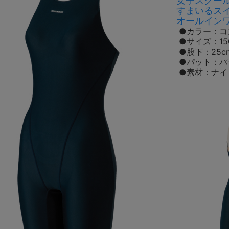
女子スクー
すまいるス
オールインワ
●カラー：コ
●サイズ：15
●股下：25
●パット：パ
●素材：ナイ