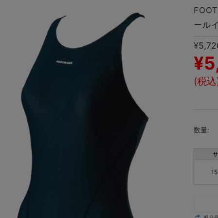
FOO
ールイ
¥5,72
¥5
(税込
数量:
サ
1