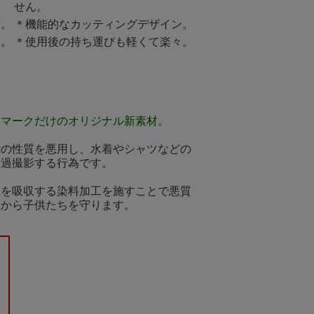
せん。
付。
＊機能的なカッティングデザイン。
い。
＊使用後の持ち運びも軽くて楽々。
トマークだけのオリジナル新素材。
能の性質を悪用し、水着やシャツなどの
透過撮影する行為です。
線を吸収する染料加工を施すことで悪質
撮から子供たちを守ります。