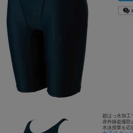
超はっ水加工
赤外線盗撮防止
水泳授業を応