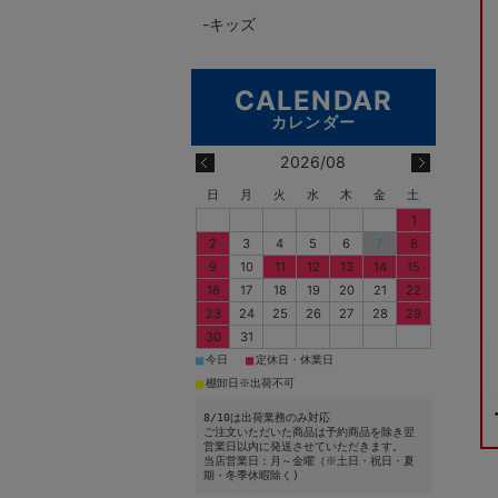
キッズ
2026/08
日
月
火
水
木
金
土
1
2
3
4
5
6
7
8
9
10
11
12
13
14
15
16
17
18
19
20
21
22
23
24
25
26
27
28
29
30
31
■
■
今日
定休日・休業日
■
棚卸日※出荷不可
8/10は出荷業務のみ対応
ご注文いただいた商品は予約商品を除き翌
営業日以内に発送させていただきます。
当店営業日：月～金曜（※土日・祝日・夏
期・冬季休暇除く)