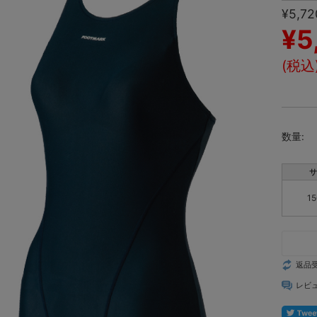
¥5,72
¥5
(税込
数量:
サ
1
返品
レビ