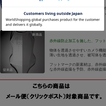
＊安定感のある縫い付けパット
＊生地が柔らかくて着脱しやす
＊着用者の90％以上が軽さを実
感。（当社比）
赤外線防止加工を施した、フッ
物体を透過させやすいカメラ機
薄い生地を透過させ、被写体を
フットマークの新素材は、赤外
な赤外線盗撮を予防、赤外線盗