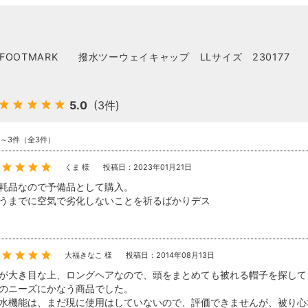
FOOTMARK 撥水ツーウェイキャップ LLサイズ 230177
5.0
(3件)
件～3件（全3件）
くま 様
投稿日：2023年01月21日
耗品なので予備品として購入。
うまでに空気で劣化しないことを祈るばかりデス
大福きなこ 様
投稿日：2014年08月13日
が大き目な上、ロングヘアなので、頭をまとめても被れる帽子を探して
のニーズにかなう商品でした。
水機能は、まだ現に使用はしていないので、評価できませんが、被り心