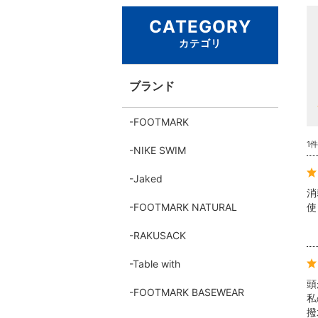
CATEGORY
カテゴリ
ブランド
FOOTMARK
1
NIKE SWIM
Jaked
消
FOOTMARK NATURAL
使
RAKUSACK
Table with
頭
FOOTMARK BASEWEAR
私
撥