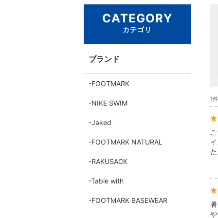
CATEGORY
カテゴリ
ブランド
FOOTMARK
1
NIKE SWIM
Jaked
こ
FOOTMARK NATURAL
イ
た
RAKUSACK
Table with
FOOTMARK BASEWEAR
暑
や