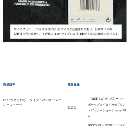
商品説明
商品仕様
【NIKE SWIM公式】ナイキ
NIKEがさりげないタイダイ柄のキッズボ
レーショーツ。
ボーイズタイダイカモプリン
製品名:
ト7"ボレーショーツ nessf79
4
0032219637098 / 003221