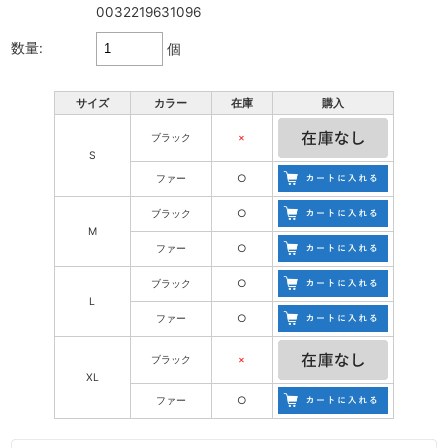
0032219631096
数量:
個
サイズ
カラー
在庫
購入
ブラック
×
S
ファー
○
ブラック
○
M
ファー
○
ブラック
○
L
ファー
○
ブラック
×
XL
ファー
○