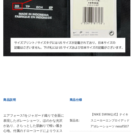
商品説明
商品仕様
【NIKE SWIM公式】ナイキ
エアフォース1をジャガード織りで全面に
表現したボレーショーツ。ほのかな光沢
製品名:
スニーカーエンブロイデッド
があり、さらっとした肌触りで軽い履き
7"ボレーショーツ nessf507
心地。付属のドローコードによりウエス