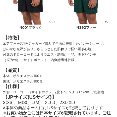
N001ブラック
N392ファー
【特徴】
エアフォース1をジャガード織りで全面に表現したボレーショーツ。
ほのかな光沢があり、さらっとした肌触りで軽い履き心地。
付属のドローコードによりウエスト調節が可能。股下7インチ
（17.7cm）、サイドポケット、内側総裏地仕様。
【品質】
本体 ポリエステル100％
裏地 ポリエステル100％
【仕様】
外側ドローコード/サイドポケット/股下7インチ（17.7cm）/総裏地
【JPサイズ(USサイズ)】
S(XS)、M(S)、L(M)、XL(L)、2XL(XL)
※本体の商品ネームにはUSサイズが記載しております
※お買い物かごには日本サイズが記載されています。ご注