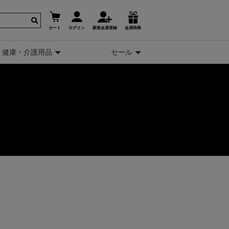
カート
ログイン
新規会員登録
会員特典
健康・介護用品
セール