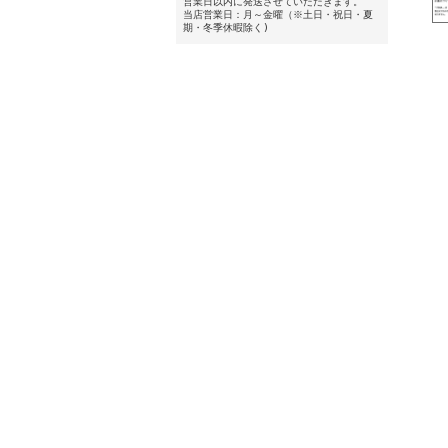
営業日以内に発送させていただきます。
当店営業日：月～金曜（※土日・祝日・夏
期・冬季休暇除く)