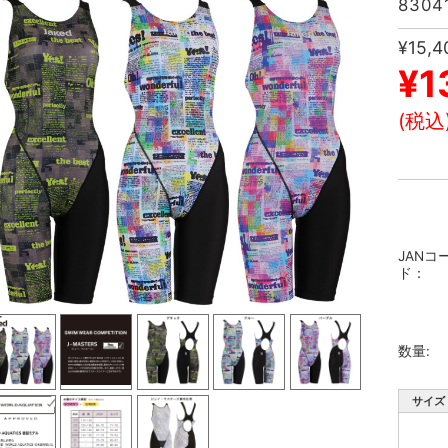
8304
¥15,4
¥1
(税込
JANコ
ド：
数量:
サイズ