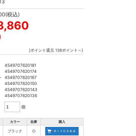
13
00
(税込)
3,860
)
[ポイント還元 138ポイント～]
4549707620181
4549707620174
4549707620167
ー
4549707620150
4549707620143
4549707620136
個
カラー
在庫
購入
ブラック
○