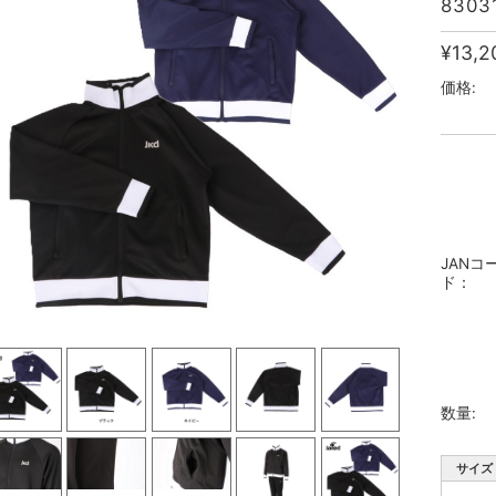
8303
¥13,2
価格:
JANコ
ド：
数量:
サイズ