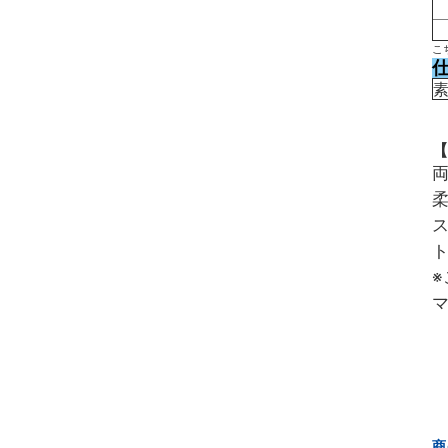
こ
【
商