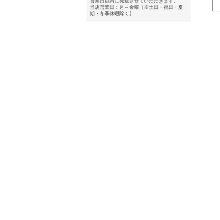
営業日以内に発送させていただきます。
当店営業日：月～金曜（※土日・祝日・夏
期・冬季休暇除く)