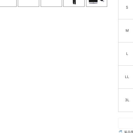
S
M
L
LL
3L
返品