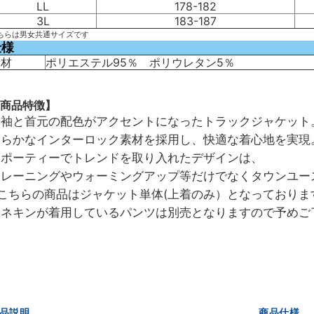
LL
178-182
3L
183-187
ちらは男女共通サイズです
仕様
素材
ポリエステル95％ ポリウレタン5％
商品特徴】
両袖と首元の配色がアクセントになったトラックジャケット
柔らかなインターロック素材を採用し、快適な着心地を実現
スポーティーでトレンドを取り入れたデザインは、
トレーニングやウォーミングアップ等だけでなくタウンユー
※こちらの商品はジャケット単体(上着のみ）となっておりま
マネキンが着用しているパンツは別売となりますので予めご
品説明
商品仕様