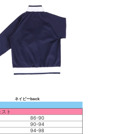
ネイビーback
ェスト
86-90
90-94
94-98