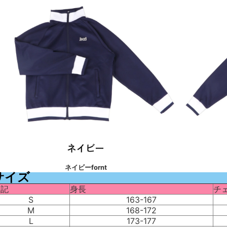
ネイビーfornt
サイズ
表記
身長
チ
S
163-167
M
168-172
L
173-177