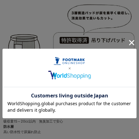
ドライ層
尿を素早く吸収拡散し、逆流を防止
吸収層
吸収量15～20cc以内 無臭加工で安心
防水層
高い防水性で尿漏れ防止