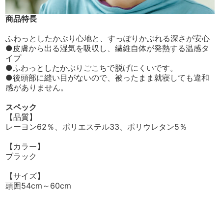
商品特長
ふわっとしたかぶり心地と、すっぽりかぶれる深さが安心
●皮膚から出る湿気を吸収し、繊維自体が発熱する温感タ
イプ
●ふわっとしたかぶりごこちで脱げにくいです。
●後頭部に縫い目がないので、被ったまま就寝しても違和
感がありません。
スペック
【品質】
レーヨン62％、ポリエステル33、ポリウレタン5％
【カラー】
ブラック
【サイズ】
頭囲54cm～60cm