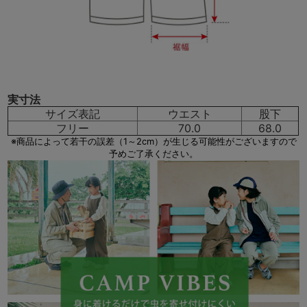
実寸法
サイズ表記
ウエスト
股下
フリー
70.0
68.0
※商品によって若干の誤差（1～2cm）が生じる可能性がございますので
予めご了承ください。