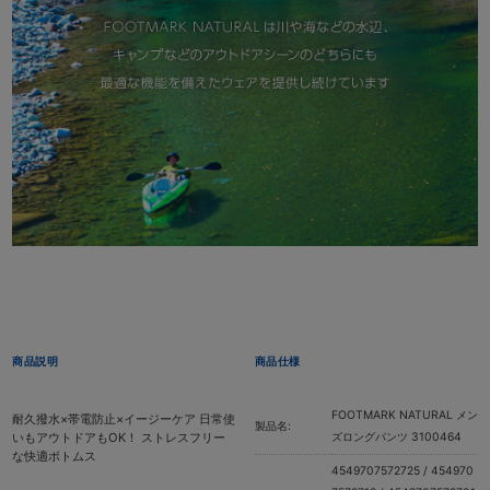
商品説明
商品仕様
FOOTMARK NATURAL メン
耐久撥水×帯電防止×イージーケア 日常使
製品名:
いもアウトドアもOK！ ストレスフリー
ズロングパンツ 3100464
な快適ボトムス
4549707572725 / 454970