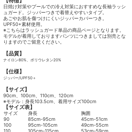
【特徴】
日焼け対策やプールでの冷え対策におすすめな長袖ラッシ
ュガード。ジッパーつきで着替えやすいタイプ。
あごやお肌を傷つけにくいジッパーカバーつき。
UPF50+素材使用。
※こちらはラッシュガード単品の商品ページとなります。
モデルが着用しておりますパンツにつきましては別売とな
りますのでご留意ください。
【品質】
ナイロン80%、ポリウレタン20%
【仕様】
ジッパー/UPF50＋
【サイズ】
90cm、100cm、110cm、120cm
※モデル：身長103.5cm、着用サイズ100cm
【サイズ表】
サイズ
身長
胸囲
90
85cm-95cm
45cm-51cm
100
95cm-105cm
49cm-55cm
110
105cm-115cm
53cm-59cm