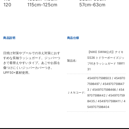
120
115cm-125cm
57cm-63cm
商品説明
商品仕様
【NIKE SWIM公式】ナイキ
日焼け対策やプールでの冷え対策におす
すめな長袖ラッシュガード。ジッパーつ
SS26 トドラーボーイズジッ
製品名:
きで着替えやすいタイプ。あごやお肌を
プ付きラッシュガード 19911
傷つけにくいジッパーカバーつき。
31
UPF50+素材使用。
4549707598503 / 454970
7598497 / 454970759847
3 / 4549707598466 / 454
ＪＡＮコード:
9707598442 / 454970759
8435 / 4549707598411 / 4
549707598404