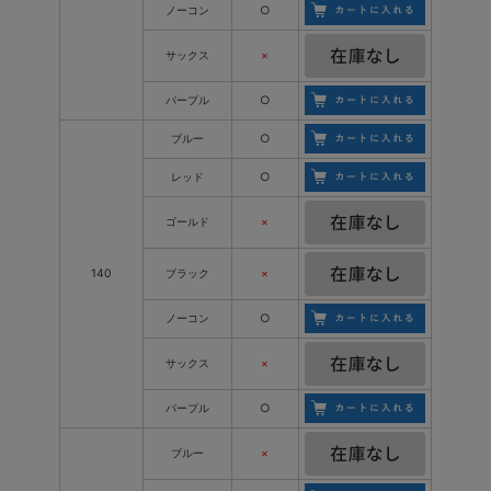
ノーコン
○
サックス
×
パープル
○
ブルー
○
レッド
○
ゴールド
×
140
ブラック
×
ノーコン
○
サックス
×
パープル
○
ブルー
×