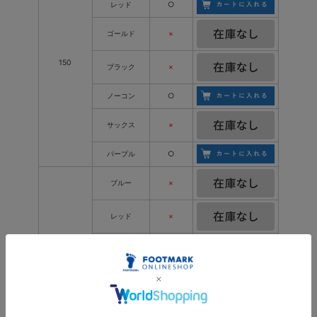
レッド
○
ゴールド
×
150
ブラック
×
ノーコン
○
サックス
×
パープル
○
ブルー
×
レッド
×
ゴールド
×
160
ブラック
×
ノーコン
×