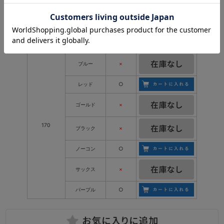
サックス
×
パープル
○
ブルー
×
レッド
○
ゴールド
×
170
ブラック
×
ノーコン
○
サックス
×
パープル
○