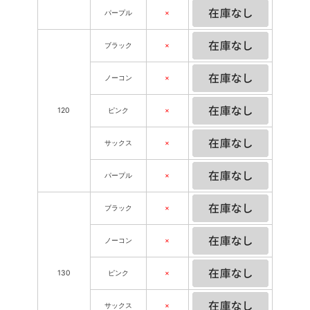
パープル
×
ブラック
×
ノーコン
×
120
ピンク
×
サックス
×
パープル
×
ブラック
×
ノーコン
×
130
ピンク
×
サックス
×