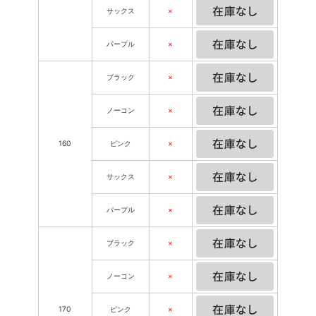
サックス
×
パープル
×
ブラック
×
ノーコン
×
160
ピンク
×
サックス
×
パープル
×
ブラック
×
ノーコン
×
170
ピンク
×