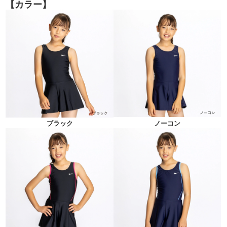
【カラー】
ブラック
ノーコン