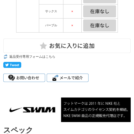
サックス
×
パープル
×
返品受付専用フォームはこちら
スペック