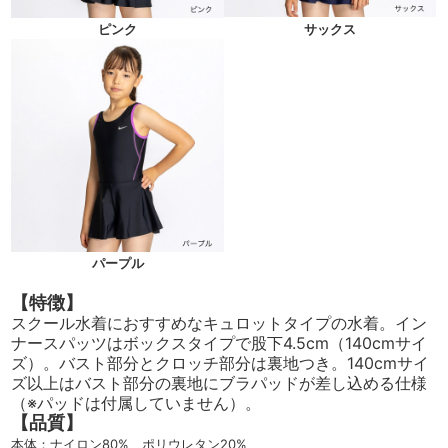
ピンク
サックス
パープル
【特徴】
スクール水着におすすめなキュロットタイプの水着。イン
ナースパッツはボックスタイプで股下4.5cm（140cmサイ
ズ）。バスト部分とクロッチ部分は裏地つき。140cmサイ
ズ以上はバスト部分の裏地にブラパッドが差し込める仕様
（※パッドは付属していません）。
【品質】
本体：ナイロン80%、ポリウレタン20%