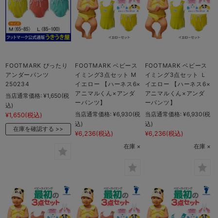
FOOTMARK ぴったり
FOOTMARK ベビース
FOOTMARK ベビース
アンダーパンツ
イミング3点セット M
イミング3点セット Ｌ
250234
イエロー 【ハーネス6×
イエロー 【ハーネス6×
アニマルくん×アンダ
アニマルくん×アンダ
当店通常価格:
¥1,650
(税
ーパンツ】
ーパンツ】
込)
当店通常価格:
¥6,930
(税
当店通常価格:
¥6,930
(税
¥1,650
(税込)
込)
込)
在庫を確認する
¥6,236
(税込)
¥6,236
(税込)
在庫 ×
在庫 ×