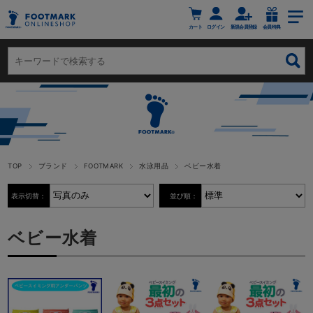
カート
ログイン
新規会員登録
会員特典
TOP
ブランド
FOOTMARK
水泳用品
ベビー水着
表示切替：
並び順：
ベビー水着