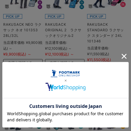
RAKUSACK NEO ラク
RAKUSACK
RAKUSACK
サック ネオ 101353
ORIGINAL 2 ラクサ
STANDARD ラクサッ
28L/32L
ックオリジナル2
ク スタンダード 24L
101346
当店通常価格:
¥9,900
(税
当店通常価格:
当店通常価格:
込)
～
¥12,100
(税込)
～
¥11,550
(税込)
¥9,900
(税込)
～
¥12,100
(税込)
～
¥11,550
(税込)
在庫を確認する
在庫を確認する
在庫を確認する