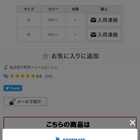
サイズ
カラー
在庫
購入
3L
08コン
×
4L
08コン
×
返品受付専用フォームはこちら
5.0
(2件)