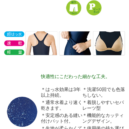
快適性にこだわった細かな工夫。
＊はっ水効果は3年
＊洗濯50回でも色落
以上持続。
ちしない。
＊通常水着より速く
＊着脱しやすいセパ
乾きます。
レーツ型
＊安定感のある縫い
＊機能的なカッティ
付けパット付。
ングデザイン。
＊生地が柔らかくて
＊使用後の持ち運び