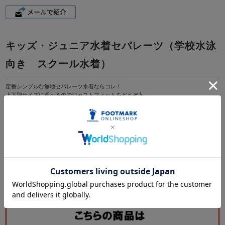
キッズ・ジュニア水着セパレーツ（学校水泳
向き スクール水着）
定番シンプルな無地セパレーツ水着ならコレ！
上下別サイズに選べるのでジャストフィットをどうぞ♪
素材：上下ともにナイロン80％、ポリウレタン20％
サイズ：120?６L
カラー：08コン
セパレーツ上：Sサイズ以上はパット入り
セパレーツ下：股下16cm、股マチ付き
★セパレーツ水着５つのポイント★
?上下別に選べるからジャストフィットで安心
?上下別なのでトイレに行きやすい
?セパレーツだから着替えが簡単◎
?セパレーツだから動きやすい
?今までにないスポーティな水着！